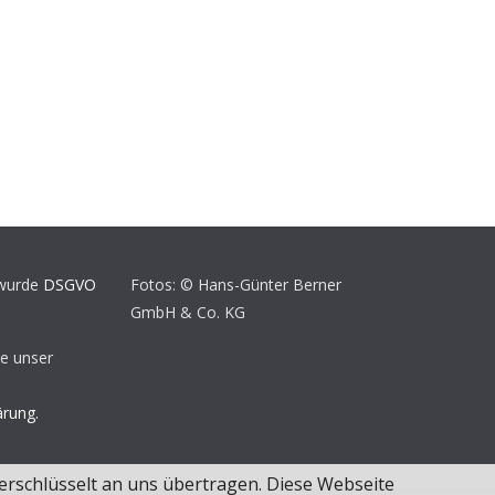
 wurde
DSGVO
Fotos: © Hans-Günter Berner
GmbH & Co. KG
te unser
ärung.
erschlüsselt an uns übertragen. Diese Webseite