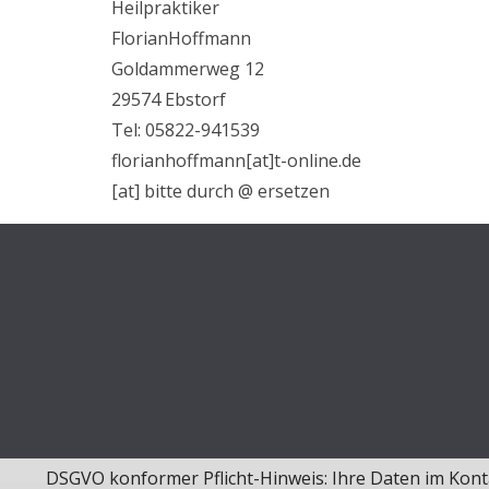
Heilpraktiker
FlorianHoffmann
Goldammerweg 12
29574 Ebstorf
Tel: 05822-941539
florianhoffmann[at]t-online.de
[at] bitte durch @ ersetzen
DSGVO konformer Pflicht-Hinweis: Ihre Daten im Konta