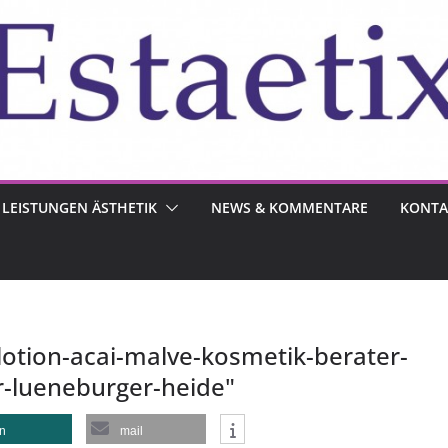
LEISTUNGEN ÄSTHETIK
NEWS & KOMMENTARE
KONTA
lotion-acai-malve-kosmetik-berater-
r-lueneburger-heide"
en
mail