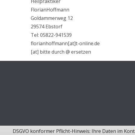
Heilpraktiker
FlorianHoffmann
Goldammerweg 12
29574 Ebstorf
Tel: 05822-941539
florianhoffmann[at]t-online.de
[at] bitte durch @ ersetzen
DSGVO konformer Pflicht-Hinweis: Ihre Daten im Konta