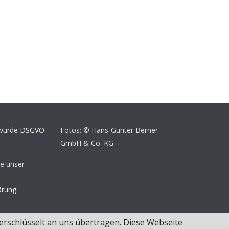
 wurde
DSGVO
Fotos: © Hans-Günter Berner
GmbH & Co. KG
te unser
ärung.
erschlüsselt an uns übertragen. Diese Webseite