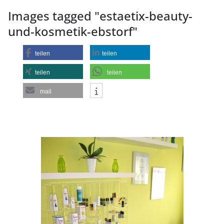
Images tagged "estaetix-beauty-
und-kosmetik-ebstorf"
teilen
teilen
teilen
teilen
mail