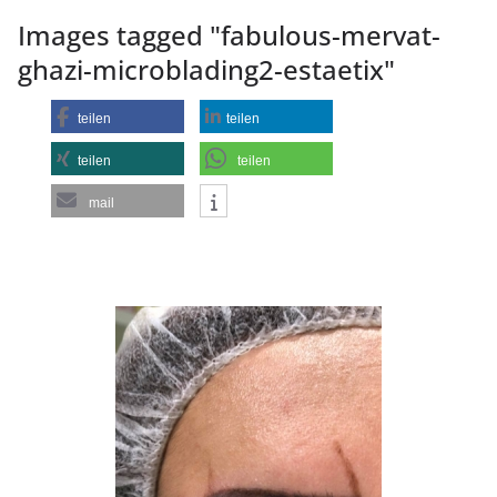
Images tagged "fabulous-mervat-
ghazi-microblading2-estaetix"
teilen
teilen
teilen
teilen
mail