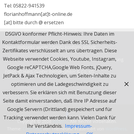
Tel: 05822-941539
florianhoffmann[at]t-online.de
[at] bitte durch @ ersetzen
DSGVO konformer Pflicht-Hinweis: Ihre Daten im
Kontaktformular werden Dank des SSL Sicherheits-
Diese Webseite wurde
DSGVO
konform erstellt.
Zertifikates verschlüsselt an uns übertragen. Diese
Webseite verwendet Cookies, Youtube, Instagram,
Beachten Sie bitte unser
Impressum & Datenschutzerklärung.
Google reCAPTCHA,Google Web Fonts, jQuery,
Fotos: © Hans-Günter Berner GmbH & Co. KG
JetPack & Ajax Technologien, um Seiten-Inhalte zu
optimieren und die Ladegeschwindigkeit zu
verbessern. Sie erklären sich mit Benutzung dieser
Seite damit einverstanden, daß Ihre IP Adresse auf
Google Servern (Drittland) gespeichert und für
Tracking verwendet werden kann. Vielen Dank für
Copyright © 2026
estaetix
. Alle Rechte vorbehalten.
Ihr Verständnis.
Impressum-
Theme:
ColorMag
von ThemeGrill. Präsentiert von
WordPress
.