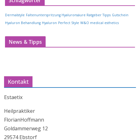
Schlagwörter
Dermalstyle
Faltenunterspritzung Hyaluronsäure Ratgeber Tipps
Gutschein
Hyaluron Behandlung
Hyaluron
Perfect Style
W&O medical esthetics
News & Tipps
Kontakt
Estaetix
Heilpraktiker
FlorianHoffmann
Goldammerweg 12
29574 Ebstorf