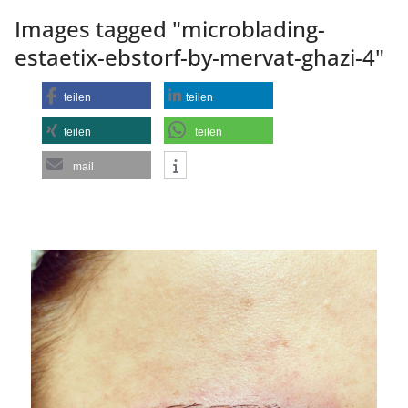
Images tagged "microblading-
estaetix-ebstorf-by-mervat-ghazi-4"
teilen
teilen
teilen
teilen
mail