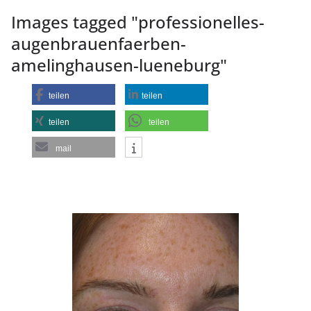
Images tagged "professionelles-
augenbrauenfaerben-
amelinghausen-lueneburg"
teilen
teilen
teilen
teilen
mail