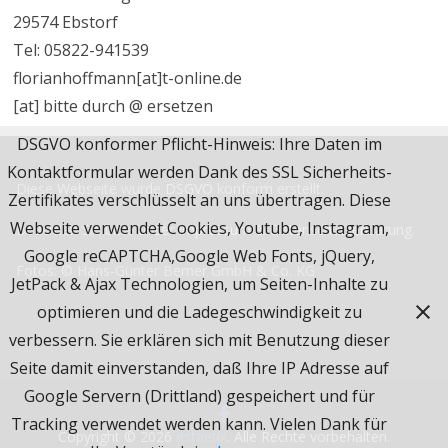
29574 Ebstorf
Tel: 05822-941539
florianhoffmann[at]t-online.de
[at] bitte durch @ ersetzen
DSGVO konformer Pflicht-Hinweis: Ihre Daten im
Kontaktformular werden Dank des SSL Sicherheits-
Diese Webseite wurde
DSGVO
konform erstellt.
Zertifikates verschlüsselt an uns übertragen. Diese
Webseite verwendet Cookies, Youtube, Instagram,
Beachten Sie bitte unser
Impressum & Datenschutzerklärung.
Google reCAPTCHA,Google Web Fonts, jQuery,
Fotos: © Hans-Günter Berner GmbH & Co. KG
JetPack & Ajax Technologien, um Seiten-Inhalte zu
optimieren und die Ladegeschwindigkeit zu
verbessern. Sie erklären sich mit Benutzung dieser
Seite damit einverstanden, daß Ihre IP Adresse auf
Google Servern (Drittland) gespeichert und für
Tracking verwendet werden kann. Vielen Dank für
Copyright © 2026
estaetix
. Alle Rechte vorbehalten.